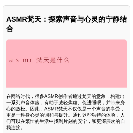
ASMR梵天：探索声音与心灵的宁静结
合
在网络时代，很多ASMR创作者通过梵天的意象，构建出
一系列声音体验，有助于减轻焦虑、促进睡眠，并带来身
心的放松。因此，ASMR梵天不仅仅是一个声音的享受，
更是一种身心灵的调和与提升。通过这些独特的体验，人
们可以在繁忙的生活中找到片刻的安宁，和更深层次的自
我连接。