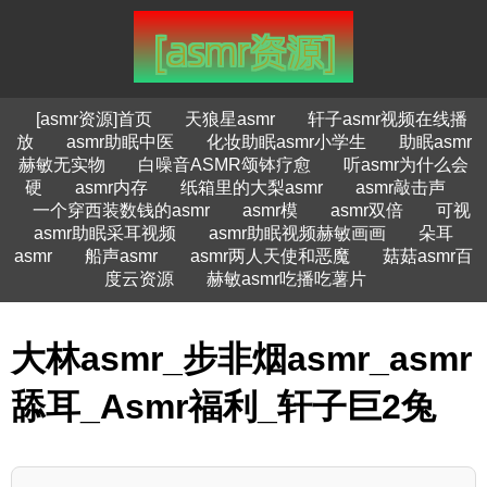
[asmr资源]首页
天狼星asmr
轩子asmr视频在线播
放
asmr助眠中医
化妆助眠asmr小学生
助眠asmr
赫敏无实物
白噪音ASMR颂钵疗愈
听asmr为什么会
硬
asmr内存
纸箱里的大梨asmr
asmr敲击声
一个穿西装数钱的asmr
asmr模
asmr双倍
可视
asmr助眠采耳视频
asmr助眠视频赫敏画画
朵耳
asmr
船声asmr
asmr两人天使和恶魔
菇菇asmr百
度云资源
赫敏asmr吃播吃薯片
大林asmr_步非烟asmr_asmr
舔耳_Asmr福利_轩子巨2兔