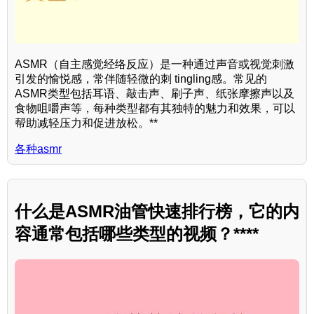
ASMR（自主感觉经络反应）是一种通过声音或视觉刺激
引发的愉悦感，常伴随轻微的刺 tingling感。常见的
ASMR类型包括耳语、敲击声、刷子声、纸张摩擦声以及
食物咀嚼声等，每种类型都有其独特的魅力和效果，可以
帮助减轻压力和促进放松。**
各种asmr
什么是ASMR油管快速排行榜，它的内
容通常包括哪些类型的视频？****