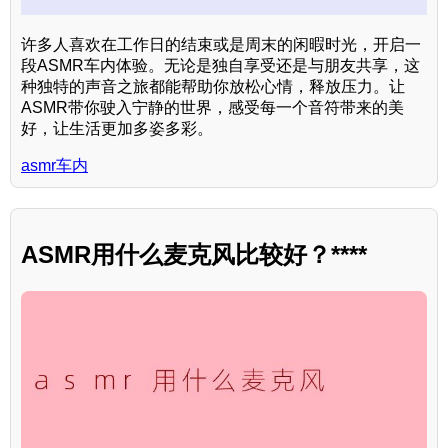
许多人喜欢在工作日的结束或是周末的闲暇时光，开启一
段ASMR车内体验。无论是独自享受还是与朋友共享，这
种独特的声音之旅都能帮助你放松心情，释放压力。让
ASMR带你驶入宁静的世界，感受每一个音符带来的美
好，让生活更加多姿多彩。
asmr车内
ASMR用什么麦克风比较好？****