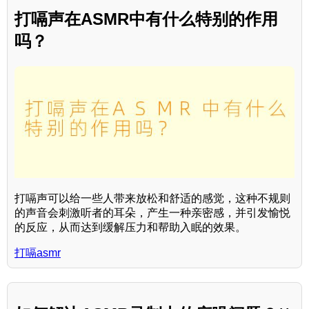
打嗝声在ASMR中有什么特别的作用
吗？
打嗝声可以给一些人带来放松和舒适的感觉，这种不规则
的声音会刺激听者的耳朵，产生一种亲密感，并引发愉悦
的反应，从而达到缓解压力和帮助入眠的效果。
打嗝asmr