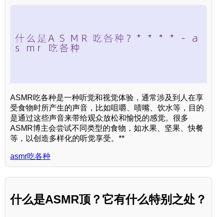
ASMR吃各种是一种听觉和视觉体验，通常涉及到人在享
受食物时所产生的声音，比如咀嚼、啧嘴、饮水等，目的
是通过这些声音来带给观众放松和愉悦的感觉。很多
ASMR博主会尝试不同类型的食物，如水果、坚果、快餐
等，以创造多样化的听觉享受。**
asmr吃各种
什么是ASMR顶？它有什么特别之处？