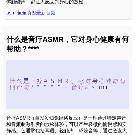
体触碰声，都让人感受到身心的放松。
asmr菟菟萌酱最新音频
什么是音疗ASMR，它对身心健康有何
帮助？****
音疗ASMR（自发X 知觉经络反应）是一种通过特定声音
和音频刺激引发的放松体验，可以产生轻微的愉悦感和安
静感。它通常包括耳语、轻触声、环境音等，通过激发大