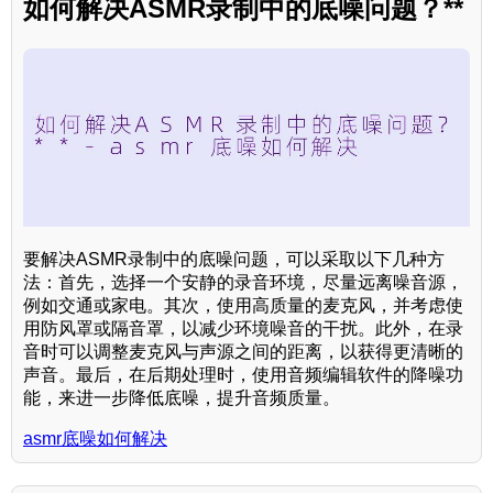
如何解决ASMR录制中的底噪问题？**
要解决ASMR录制中的底噪问题，可以采取以下几种方
法：首先，选择一个安静的录音环境，尽量远离噪音源，
例如交通或家电。其次，使用高质量的麦克风，并考虑使
用防风罩或隔音罩，以减少环境噪音的干扰。此外，在录
音时可以调整麦克风与声源之间的距离，以获得更清晰的
声音。最后，在后期处理时，使用音频编辑软件的降噪功
能，来进一步降低底噪，提升音频质量。
asmr底噪如何解决