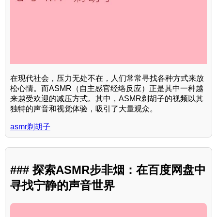
在现代社会，压力无处不在，人们常常寻找各种方式来放
松心情。而ASMR（自主感官经络反应）正是其中一种越
来越受欢迎的减压方式。其中，ASMR剃胡子的视频以其
独特的声音和视觉体验，吸引了大量观众。
asmr剃胡子
### 探索ASMR步非烟：在百度网盘中
寻找宁静的声音世界