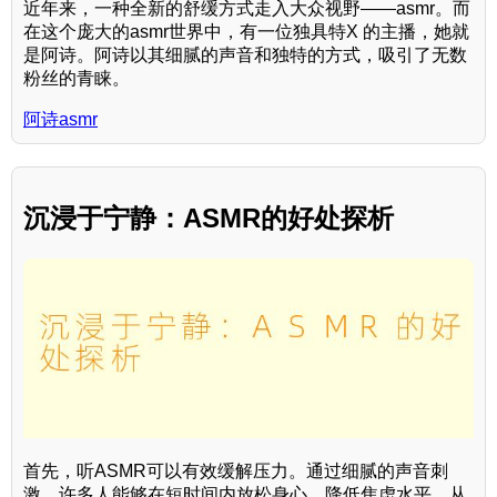
近年来，一种全新的舒缓方式走入大众视野——asmr。而
在这个庞大的asmr世界中，有一位独具特X 的主播，她就
是阿诗。阿诗以其细腻的声音和独特的方式，吸引了无数
粉丝的青睐。
阿诗asmr
沉浸于宁静：ASMR的好处探析
首先，听ASMR可以有效缓解压力。通过细腻的声音刺
激，许多人能够在短时间内放松身心，降低焦虑水平，从