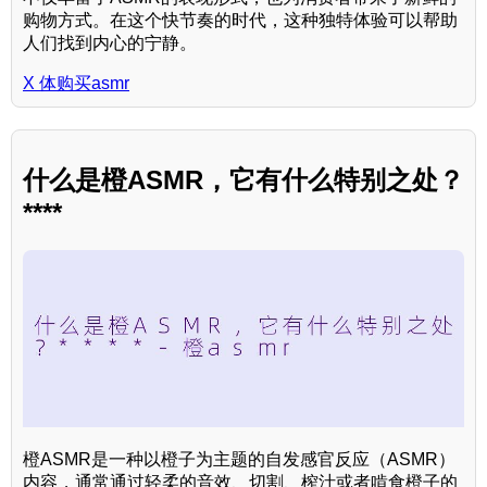
购物方式。在这个快节奏的时代，这种独特体验可以帮助
人们找到内心的宁静。
X 体购买asmr
什么是橙ASMR，它有什么特别之处？
****
橙ASMR是一种以橙子为主题的自发感官反应（ASMR）
内容，通常通过轻柔的音效、切割、榨汁或者啃食橙子的