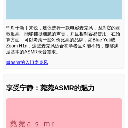
** 对于新手来说，建议选择一款电容麦克风，因为它的灵
敏度高，能够捕捉细腻的声音，并且相对容易使用。在预
算方面，可以考虑一些X 价比高的品牌，如Blue Yeti或
Zoom H1n，这些麦克风适合初学者且X 能不错，能够满
足基本的ASMR录音需求。
做asmr的入门麦克风
享受宁静：菀菀ASMR的魅力