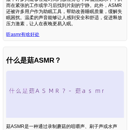
而在紧张的工作或学习后找到片刻的宁静。此外，ASMR
还被许多用户作为助眠工具，帮助改善睡眠质量，缓解失
眠困扰。温柔的声音能够让人感到安全和舒适，促进释放
压力激素，让人在夜晚更易入眠。
听asmr有啥好处
什么是菇ASMR？
菇ASMR是一种通过录制蘑菇的咀嚼声、刷子声或水声