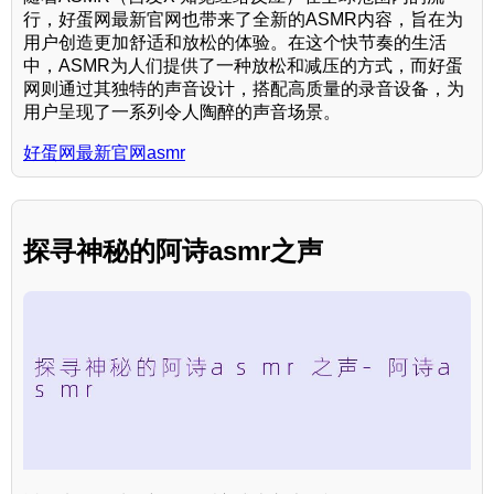
行，好蛋网最新官网也带来了全新的ASMR内容，旨在为
用户创造更加舒适和放松的体验。在这个快节奏的生活
中，ASMR为人们提供了一种放松和减压的方式，而好蛋
网则通过其独特的声音设计，搭配高质量的录音设备，为
用户呈现了一系列令人陶醉的声音场景。
好蛋网最新官网asmr
探寻神秘的阿诗asmr之声