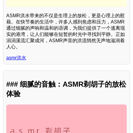
ASMR洪水带来的不仅是生理上的放松，更是心理上的慰
藉。在快节奏的生活中，许多人感到焦虑和压力，ASMR
通过细腻的声响和温和的语调，为我们提供了一个逃离现
实的港湾，让人们能够在短暂的时光中寻找到平静。正如
涓涓溪流汇聚成河，ASMR声音的洪流悄然无声地滋润着
人心。
asmr洪水
### 细腻的音触：ASMR剃胡子的放松
体验