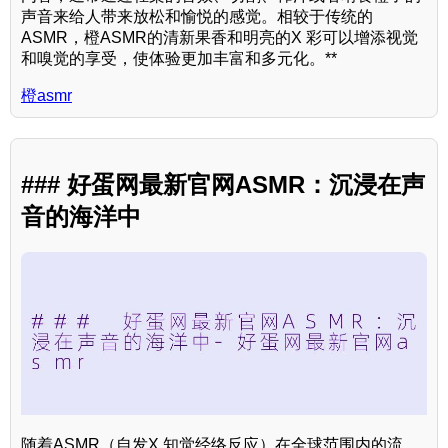
声音来给人带来放松和愉悦的感觉。相较于传统的
ASMR，橙ASMR的清新果香和明亮的X 彩可以增添视觉
和嗅觉的享受，使体验更加丰富和多元化。**
橙asmr
### 好蛋网最新官网ASMR：沉浸在声
音的海洋中
随着ASMR（自发X 知觉经络反应）在全球范围内的流