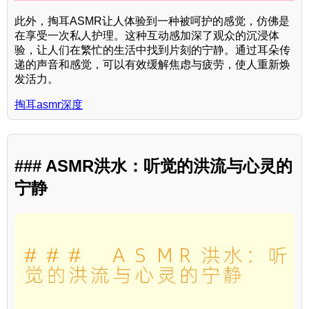
此外，掏耳ASMR让人体验到一种被呵护的感觉，仿佛是
在享受一次私人护理。这种互动感加深了观众的沉浸体
验，让人们在繁忙的生活中找到片刻的宁静。通过耳朵传
递的声音和感觉，可以有效缓解焦虑与疲劳，使人重新焕
发活力。
掏耳asmr深度
### ASMR洪水：听觉的洪流与心灵的
宁静