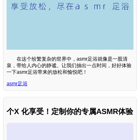
在这个纷繁复杂的世界中，asmr足浴就像是一股清
泉，带给人内心的静谧。让我们抽出一点时间，好好体验
一下asmr足浴带来的放松和愉悦吧！
asmr足浴
个X 化享受！定制你的专属ASMR体验