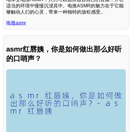
适当的环境中慢慢沉浸其中。电推ASMR的魅力在于它能
够触动人们的心灵，带来一种独特的放松感受。
电推asmr
asmr红唇姨，你是如何做出那么好听
的口哨声？