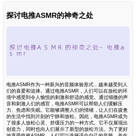
探讨电推ASMR的神奇之处
电推ASMR作为一种新兴的音频体验形式，越来越受到人
们的喜爱和追捧。通过电推ASMR，人们可以在放松的环
境中感受到令人愉悦的刺激和舒适的感觉。通过细微的声
音和刺激人们的感官，电推ASMR可以帮助人们缓解压
力、焦虑和失眠。它能够调整人们的情绪，让人们在疲惫
的生活中找到片刻的宁静和放松。因此，电推ASMR成为
了很多人放松心灵、舒缓压力的一种方式。它不仅展现出
创造力，同时也向人们展示了新型的放松方法。为了更好
地享受电推ASMR，人们可以选择适合自己的音频，并在