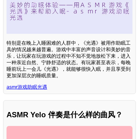
特别是在晚上入睡困难的人群中，《光遇》被用作助眠工
具的情况越来越普遍。游戏中丰富的声音设计和美妙的音
乐，让玩家在玩游戏的过程中不知不觉地放松下来，进入
一种亲近自然、宁静舒适的状态。有玩家甚至表示，每晚
睡前玩上一会儿《光遇》，就能够很快入眠，并且享受到
更加深层次的睡眠质量。
asmr游戏助眠光遇
ASMR Yelo 伴奏是什么样的曲风？