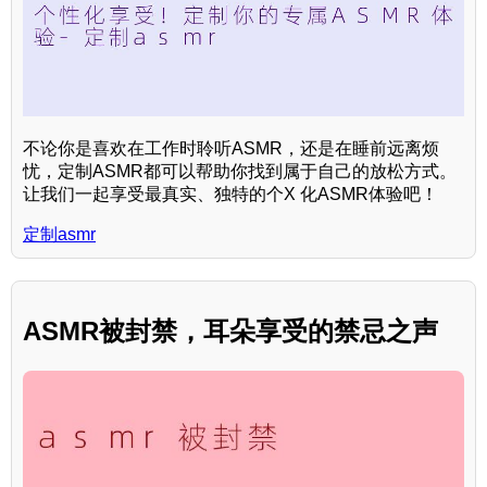
不论你是喜欢在工作时聆听ASMR，还是在睡前远离烦
忧，定制ASMR都可以帮助你找到属于自己的放松方式。
让我们一起享受最真实、独特的个X 化ASMR体验吧！
定制asmr
ASMR被封禁，耳朵享受的禁忌之声