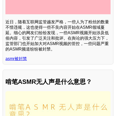
近日，随着互联网监管越发严格，一些人为了粉丝的数量
不惜违规，这也使得一些不良内容开始在ASMR领域蔓
延。细心的网友们纷纷发现，一些ASMR视频开始涉及低
俗内容，引发了广泛关注和批评。在舆论的强大压力下，
监管部门也开始加大对ASMR视频的管控，一些问题严重
的ASMR频道纷纷被封禁。
asmr被封禁
啃笔ASMR无人声是什么意思？